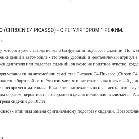
(CITROEN C4 PICASSO) - С РЕГУЛЯТОРОМ 1 РЕЖИМ.
й.
у которого уже с завода не было бы функции подогрева сидений. Но, к
огрев сидений в автомобиле - это очень удобный и неотъемлемый атрибу
ск двигателя или подогрев сидений, знакомо не приятное чувство, когд
ля установки на автомобили семейства Ситроен С4 Пикассо (Citroen C4 P
яжение бортовой сети. Это означает, что нагревательная нить такой дли
 из негорючего материала. В качестве нагревательного элемента использ
им образом, вероятность возгорания изделия полностью исключается. А л
грева сидений до 10 лет!
icasso) - отличная замена оригинальному подогреву сидений. Превосходн
т.;