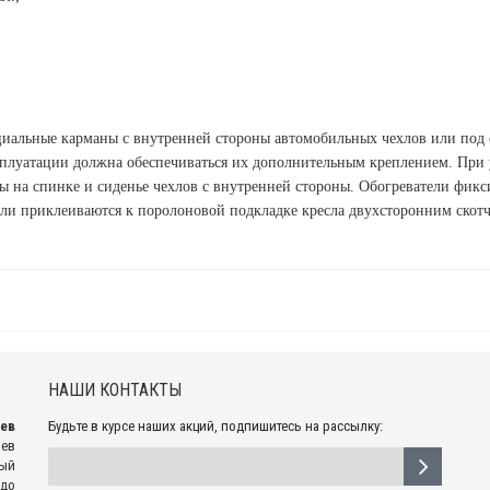
ециальные карманы с внутренней стороны автомобильных чехлов или под
сплуатации должна обеспечиваться их дополнительным креплением. При 
ы на спинке и сиденье чехлов с внутренней стороны. Обогреватели фик
ели приклеиваются к поролоновой подкладке кресла двухсторонним скотч
НАШИ КОНТАКТЫ
рев
Будьте в курсе наших акций, подпишитесь на рассылку:
рев
ный
 до