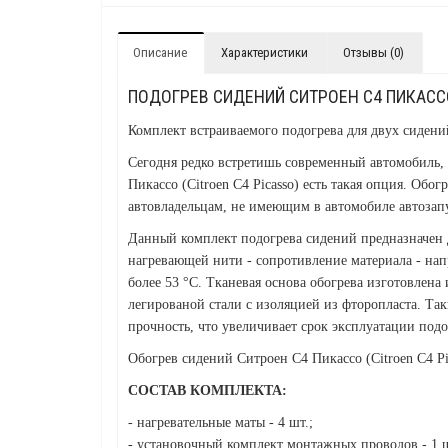
Описание
Характеристики
Отзывы (0)
ПОДОГРЕВ СИДЕНИЙ СИТРОЕН С4 ПИКАССО 
Комплект встраиваемого подогрева для двух сидени
Сегодня редко встретишь современный автомобиль, 
Пикассо (Citroen C4 Picasso) есть такая опция. Об
автовладельцам, не имеющим в автомобиле автозапу
Данный комплект подогрева сидений предназначен д
нагревающей нити - сопротивление материала - напр
более 53 °С. Тканевая основа обогрева изготовлена
легированой стали с изоляцией из фторопласта. Так
прочность, что увеличивает срок эксплуатации подо
Обогрев сидений Ситроен С4 Пикассо (Citroen C4 P
СОСТАВ КОМПЛЕКТА:
- нагревательные маты - 4 шт.;
- установочный комплект монтажных проводов - 1 ш