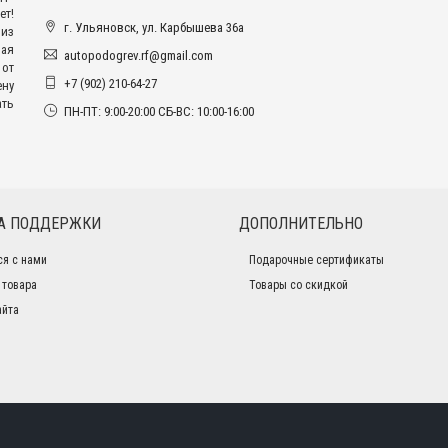
ет!
г. Ульяновск, ул. Карбышева 36а
из
ая
autopodogrev.rf@gmail.com
 от
+7 (902) 210-64-27
ену
ать
ПН-ПТ: 9:00-20:00 СБ-ВС: 10:00-16:00
А ПОДДЕРЖКИ
ДОПОЛНИТЕЛЬНО
ся с нами
Подарочные сертификаты
 товара
Товары со скидкой
айта