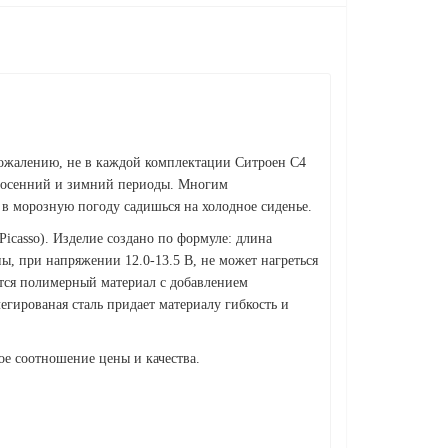
 сожалению, не в каждой комплектации Ситроен С4
т в осенний и зимний периоды. Многим
а в морозную погоду садишься на холодное сиденье.
icasso). Изделие создано по формуле: длина
ны, при напряжении 12.0-13.5 В, не может нагреться
уется полимерный материал с добавлением
егированая сталь придает материалу гибкость и
ое соотношение цены и качества.