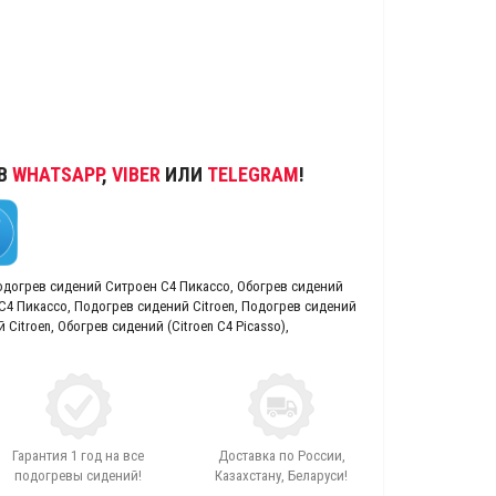
 В
WHATSAPP
,
VIBER
ИЛИ
TELEGRAM
!
одогрев сидений Ситроен С4 Пикассо
,
Обогрев сидений
С4 Пикассо
,
Подогрев сидений Citroen
,
Подогрев сидений
 Citroen
,
Обогрев сидений (Citroen C4 Picasso)
,
Гарантия 1 год на все
Доставка по России,
подогревы сидений!
Казахстану, Беларуси!