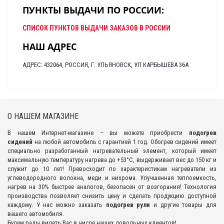
ПУНКТЫ ВЫДАЧИ ПО РОССИИ:
СПИСОК ПУНКТОВ ВЫДАЧИ ЗАКАЗОВ В РОССИИ
НАШ АДРЕС
АДРЕС: 432064, РОССИЯ, Г. УЛЬЯНОВСК, УЛ КАРБЫШЕВА 36А
О НАШЕМ МАГАЗИНЕ
В нашем Интернет-магазине – вы можете приобрести
подогрев
сидений
на любой автомобиль с гарантией 1 год. Обогрев сидений имеет
специально разработанный нагревательный элемент, который имеет
максимальную температуру нагрева до +53°С, выдерживает вес до 150 кг и
служит до 10 лет! Превосходит по характеристикам нагреватели из
углеводородного волокна, меди и нихрома. Улучшенная теплоемкость,
нагрев на 30% быстрее аналогов, безопасен от возгорания! Технология
производства позволяет снизить цену и сделать продукцию доступной
каждому. У нас можно заказать
подогрев руля
и другие товары для
вашего автомобиля.
Будем рады видеть Вас в числе наших довольных клиентов!