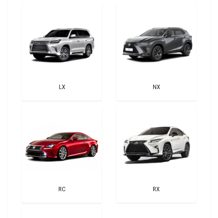
LX
NX
RC
RX