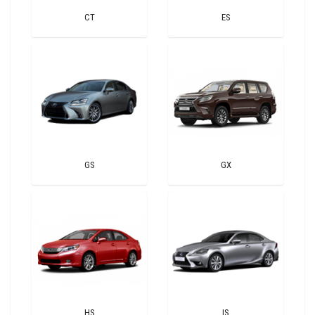
CT
ES
GS
GX
HS
IS