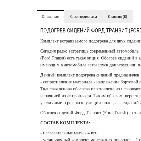
Описание
Характеристики
Отзывы (0)
ПОДОГРЕВ СИДЕНИЙ ФОРД ТРАНЗИТ (FORD
Комплект встраиваемого подогрева для двух сидени
Сегодня редко встретишь современный автомобиль, 
(Ford Transit) есть такая опция. Обогрев сидений 
имеющим в автомобиле автозапуск двигателя или по
Данный комплект подогрева сидений предназначен д
- сопротивление материала - напряжение бортовой се
Тканевая основа обогрева изготовлена из негорючег
изоляцией из фторопласта. Таким образом, вероятно
увеличивает срок эксплуатации подогрева сидений д
Обогрев сидений Форд Транзит (Ford Transit) - от
СОСТАВ КОМПЛЕКТА:
- нагревательные маты - 4 шт.;
- установочный комплект монтажных проводов - 1 ш