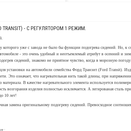
 TRANSIT) - С РЕГУЛЯТОРОМ 1 РЕЖИМ.
й.
у которого уже с завода не было бы функции подогрева сидений. Но, к
в автомобиле - это очень удобный и неотъемлемый атрибут в осенний и з
догрев сидений, знакомо не приятное чувство, когда в морозную погоду
ля установки на автомобили семейства Форд Транзит (Ford Transit). Из
ти. Это означает, что нагревательная нить такой длины, при напряжении 
о материала. В качестве нагревательного элемента используется полимер
сть возгорания изделия полностью исключается. А легированая сталь при
о 10 лет!
личная замена оригинальному подогреву сидений. Превосходное соотношен
т.;