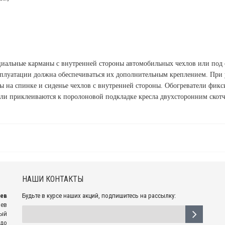
ециальные карманы с внутренней стороны автомобильных чехлов или под
сплуатации должна обеспечиваться их дополнительным креплением. При 
ы на спинке и сиденье чехлов с внутренней стороны. Обогреватели фик
ели приклеиваются к поролоновой подкладке кресла двухсторонним скотч
НАШИ КОНТАКТЫ
рев
Будьте в курсе наших акций, подпишитесь на рассылку:
рев
ный
 до