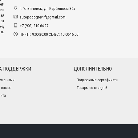
ет!
г. Ульяновск, ул. Карбышева 36а
из
ая
autopodogrev.rf@gmail.com
 от
+7 (902) 210-64-27
ену
ать
ПН-ПТ: 9:00-20:00 СБ-ВС: 10:00-16:00
А ПОДДЕРЖКИ
ДОПОЛНИТЕЛЬНО
ся с нами
Подарочные сертификаты
 товара
Товары со скидкой
айта