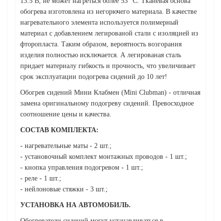
13.5 В, не может нагреться более 53 °С. Тканевая основа
обогрева изготовлена из негорючего материала. В качестве
нагревательного элемента используется полимерный
материал с добавлением легированой стали с изоляцией из
фторопласта. Таким образом, вероятность возгорания
изделия полностью исключается. А легированая сталь
придает материалу гибкость и прочность, что увеличивает
срок эксплуатации подогрева сидений до 10 лет!
Обогрев сидений Мини Клабмен (Mini Clubman) - отличная
замена оригинальному подогреву сидений. Превосходное
соотношение цены и качества.
СОСТАВ КОМПЛЕКТА:
- нагревательные маты - 2 шт.;
- установочный комплект монтажных проводов - 1 шт.;
- кнопка управления подогревом - 1 шт.;
- реле - 1 шт.;
- нейлоновые стяжки - 3 шт.;
УСТАНОВКА НА АВТОМОБИЛЬ.
Обогреватели сидений могут устанавливаться в