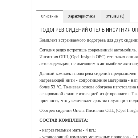
Описание
Характеристики
Отзывы (0)
ПОДОГРЕВ СИДЕНИЙ ОПЕЛЬ ИНСИГНИЯ ОПЦ 
Комплект встраиваемого подогрева для двух сидени
Сегодня редко встретишь современный автомобиль, 
Инсигния ОПЦ (Opel Insignia OPC) есть такая опци
автовладельцам, не имеющим в автомобиле автозапу
Данный комплект подогрева сидений предназначен д
нагревающей нити - сопротивление материала - напр
более 53 °С. Тканевая основа обогрева изготовлена
легированой стали с изоляцией из фторопласта. Так
прочность, что увеличивает срок эксплуатации подо
Обогрев сидений Опель Инсигния ОПЦ (Opel Insigni
СОСТАВ КОМПЛЕКТА:
- нагревательные маты - 4 шт.;
- установочный комплект монтажных проводов - 1 ш