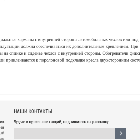
ециальные карманы с внутренней стороны автомобильных чехлов или под
сплуатации должна обеспечиваться их дополнительным креплением. При 
ы на спинке и сиденье чехлов с внутренней стороны. Обогреватели фик
ели приклеиваются к поролоновой подкладке кресла двухсторонним скотч
НАШИ КОНТАКТЫ
рев
Будьте в курсе наших акций, подпишитесь на рассылку:
рев
ный
 до